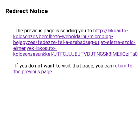
Redirect Notice
The previous page is sending you to
http://lakoauto-
kolcsonzes.berelheto-weboldal.hu/microblog-
bejegyzes/fedezze-fel-a-szabadsag-utjat-eletre-szolo-
elmenyek-lakoauto-
kolcsonzesunkkel/JTFCJUJBJTVDJTNGSk8lMEIlQzlTa0Q
If you do not want to visit that page, you can
return to
the previous page
.