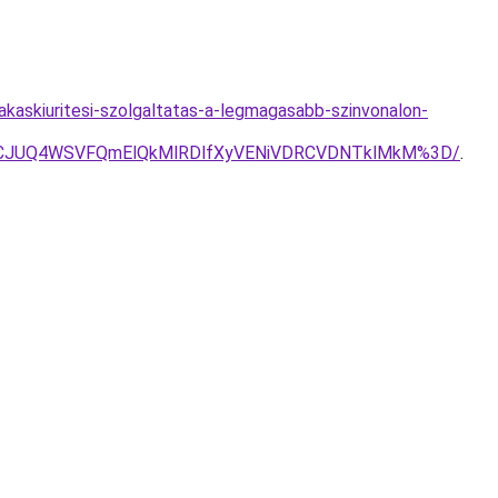
lakaskiuritesi-szolgaltatas-a-legmagasabb-szinvonalon-
UJCJUQ4WSVFQmElQkMlRDlfXyVENiVDRCVDNTklMkM%3D/
.