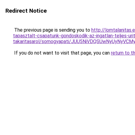
Redirect Notice
The previous page is sending you to
http://lomtalanitas.
tapasztalt-csapatunk-gondoskodik-az-ingatlan-teljes-uri
takaritasarol/somogyapati/JUU5NiVDQSUwNyUyNy
If you do not want to visit that page, you can
return to t