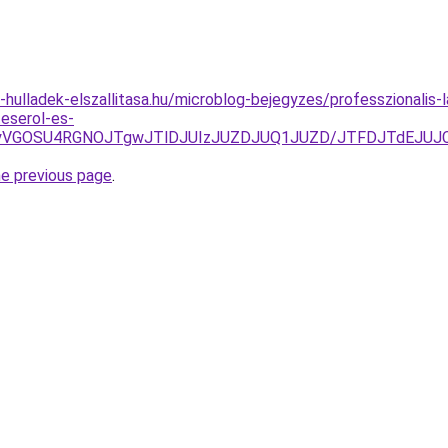
e-hulladek-elszallitasa.hu/microblog-bejegyzes/professzionalis-
teserol-es-
VCMyVGOSU4RGNOJTgwJTlDJUIzJUZDJUQ1JUZD/JTFDJTdEJ
he previous page
.